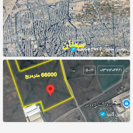
5018
زمین سمنان ( ۲۵۰ هکتار )
5012
۰۹۳۹۹۲۰۴۴۲۱
زمین گنبد