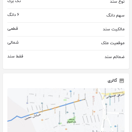
تک برگ
نوع سند
6 دانگ
سهم دانگ
قطعی
مالکیت سند
شمالی
موقعیت ملک
فقط سند
ضمائم سند
گالری