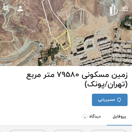
زمین مسکونی 79580 متر مربع
(تهران/پونک)
مسیریابی
پروفایل
دیدگاه
0