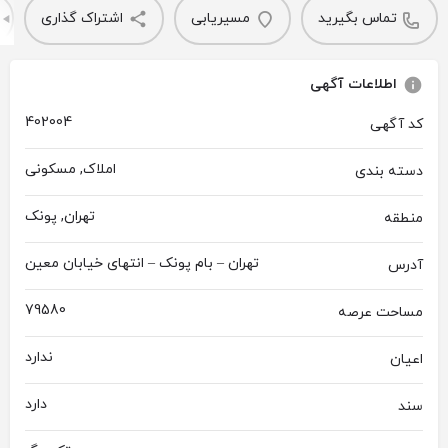
تماس بگیرید
مسیریابی
اشتراک گذاری
اطلاعات آگهی
402004
کد آگهی
املاک, مسکونی
دسته بندی
تهران, پونک
منطقه
تهران – بام پونک – انتهای خیابان معین
آدرس
79580
مساحت عرصه
ندارد
اعیان
دارد
سند