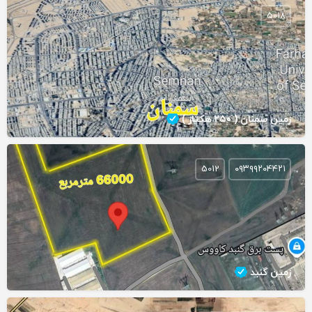
5018
زمین سمنان ( ۲۵۰ هکتار )
5012
۰۹۳۹۹۲۰۴۴۲۱
زمین گنبد