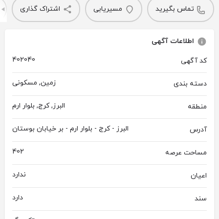
تماس بگیرید
مسیریابی
اشتراک گذاری
اطلاعات آگهی
402040
کد آگهی
زمین, مسکونی
دسته بندی
البرز, کرج, بلوار ارم
منطقه
البرز - کرج - بلوار ارم - بر خیابان بوستان
آدرس
402
مساحت عرصه
ندارد
اعیان
دارد
سند