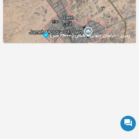
زمین - خراسان جنوبی - طبلان ( ۲۹۰۰۰ متر )