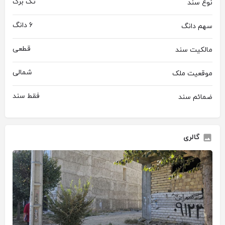
تک برگ
نوع سند
6 دانگ
سهم دانگ
قطعی
مالکیت سند
شمالی
موقعیت ملک
فقط سند
ضمائم سند
گالری