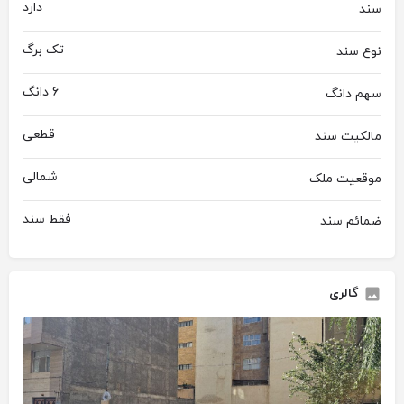
دارد
سند
تک برگ
نوع سند
6 دانگ
سهم دانگ
قطعی
مالکیت سند
شمالی
موقعیت ملک
فقط سند
ضمائم سند
گالری