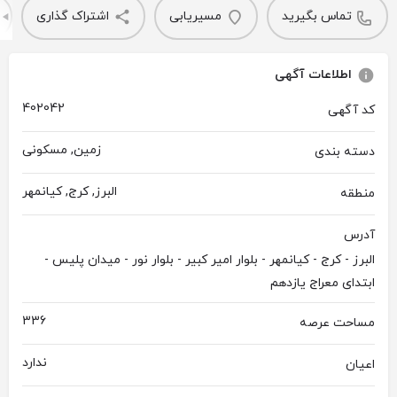
تماس بگیرید
مسیریابی
اشتراک گذاری
اطلاعات آگهی
402042
کد آگهی
زمین, مسکونی
دسته بندی
البرز, کرج, کیانمهر
منطقه
آدرس
البرز - کرج - کیانمهر - بلوار امیر کبیر - بلوار نور - میدان پلیس -
ابتدای معراج یازدهم
336
مساحت عرصه
ندارد
اعیان