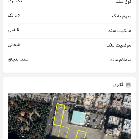
تک برگ
نوع سند
6 دانگ
سهم دانگ
قطعی
مالکیت سند
شمالی
موقعیت ملک
سند, بنچاق
ضمائم سند
گالری