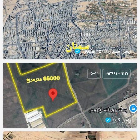
5018
زمین سمنان ( ۲۵۰ هکتار )
5012
۰۹۳۹۹۲۰۴۴۲۱
زمین گنبد