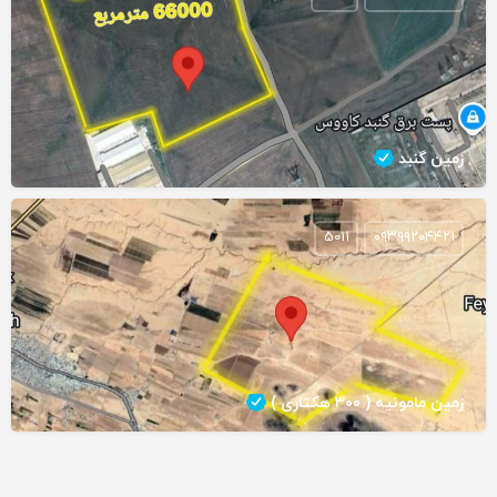
زمین گنبد
5011
۰۹۳۹۹۲۰۴۴۲۱
زمین مامونیه ( ۳۰۰ هکتاری )