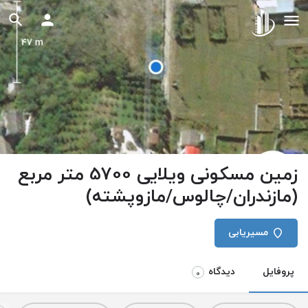
زمین مسکونی ویلایی 5700 متر مربع
(مازندران/چالوس/مازوپشته)
مسیریابی
پروفایل
دیدگاه
0