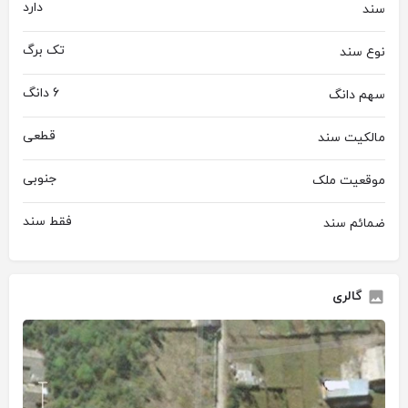
دارد
سند
تک برگ
نوع سند
6 دانگ
سهم دانگ
قطعی
مالکیت سند
جنوبی
موقعیت ملک
فقط سند
ضمائم سند
گالری