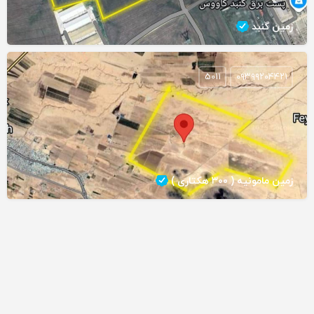
زمین گنبد
5011
۰۹۳۹۹۲۰۴۴۲۱
زمین مامونیه ( ۳۰۰ هکتاری )