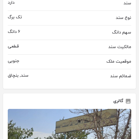
دارد
سند
تک برگ
نوع سند
6 دانگ
سهم دانگ
قطعی
مالکیت سند
جنوبی
موقعیت ملک
سند, بنچاق
ضمائم سند
گالری