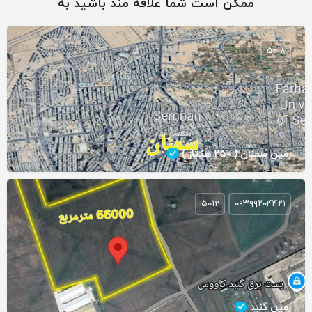
ممکن است شما علاقه مند باشید به
5018
زمین سمنان ( ۲۵۰ هکتار )
5012
۰۹۳۹۹۲۰۴۴۲۱
زمین گنبد