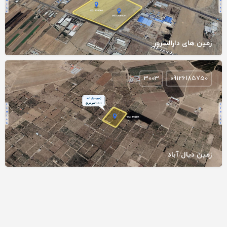
زمین های دارالسرور
3003
09126185750
زمین دیال آباد