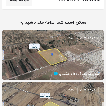
ممکن است شما علاقه مند باشید به
3002
09126185750
زمین شریف آباد 75 هکتاری
3020
09126185750