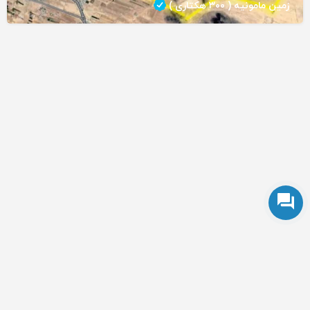
زمین مامونیه ( ۳۰۰ هکتاری )