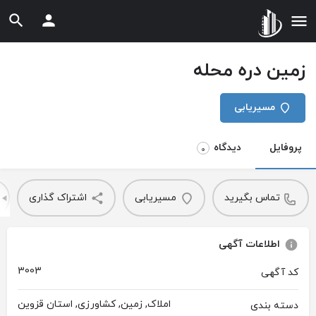
زمین دره محله
مسیریابی
پروفایل
دیدگاه
0
تماس بگیرید
مسیریابی
اشتراک گذاری
اطلاعات آگهی
3003
کد آگهی
املاک, زمین, کشاورزی, استان قزوین
دسته بندی