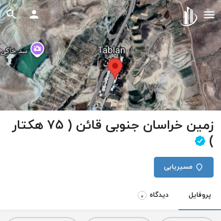
زمین خراسان جنوبی قائن ( ۷۵ هکتار
)
مسیریابی
پروفایل
دیدگاه
0