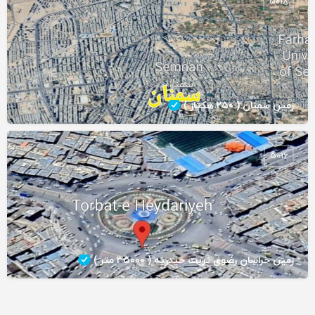
5018
زمین سمنان ( ۲۵۰ هکتار )
5016
زمین خراسان رضوی تربت حیدریه ( ۳۵۰۰۰ متر )