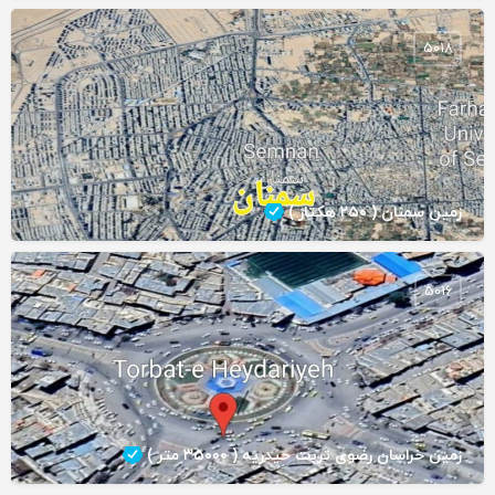
5018
زمین سمنان ( ۲۵۰ هکتار )
5016
زمین خراسان رضوی تربت حیدریه ( ۳۵۰۰۰ متر )