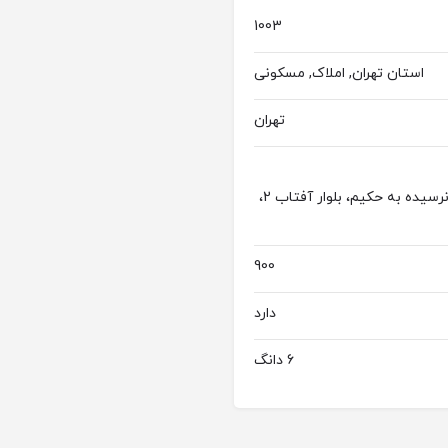
1003
استان تهران, املاک, مسکونی
تهران
تهران، منطقه 22، شهرک آفتاب( بزرگراه آزادگان شمال)، نرسیده به حکیم، بلوار آفتاب 2،
900
دارد
6 دانگ