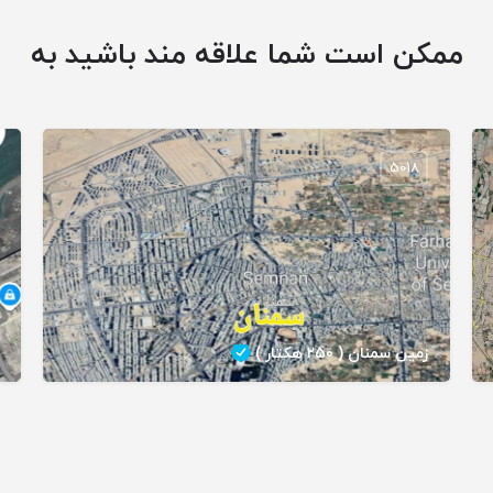
ممکن است شما علاقه مند باشید به
5018
زمین سمنان ( ۲۵۰ هکتار )