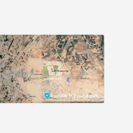
1004
زمین ورامین ( ۶۰ هکتاری )