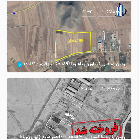
3003
09126185750
زمین صنعتی کشاورزی باغ ویلا 189 هکتار (قزوین/گلده)
402010
09126185750
زمین باغ ویلا کشاورزی 3 قطعه 1000 متر مربع (تهران/رباط