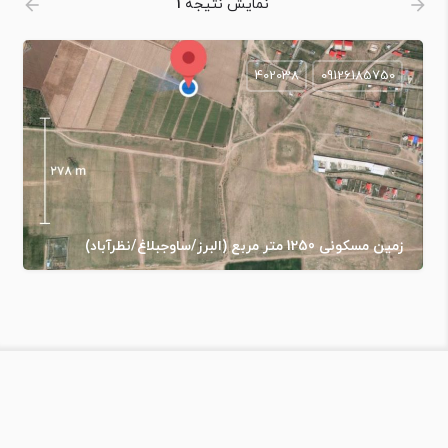
نمایش نتیجه
1
402038
09126185750
زمین مسکونی 1250 متر مربع (البرز/ساوجبلاغ/نظرآباد)