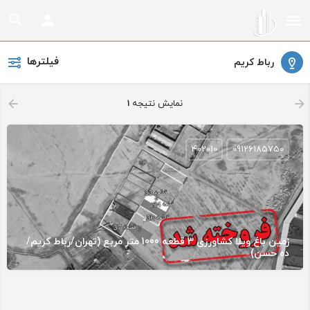
فیلترها
رباط کریم
نمایش نتیجه
1
402010
09126185750
زمین باغ ویلا کشاورزی 3 قطعه 1000 متر مربع (تهران/رباط کریم/
ده حسن)