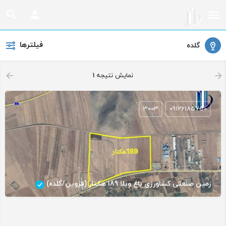
فیلترها
گلده
نمایش نتیجه
1
3003
09126185750
زمین صنعتی کشاورزی باغ ویلا 189 هکتار (قزوین/گلده)