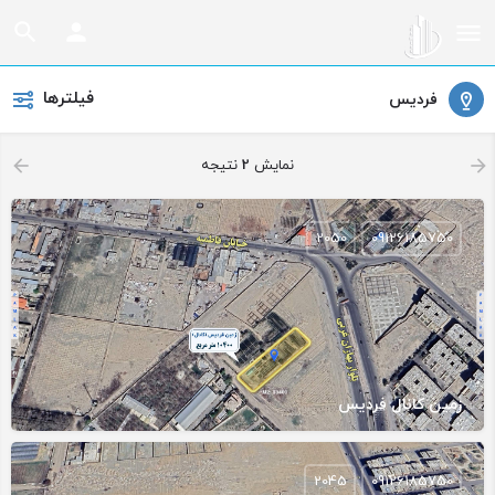
فیلترها
فردیس
نمایش
2
نتيجه
2050
09126185750
زمین کانال فردیس
2045
09126185750