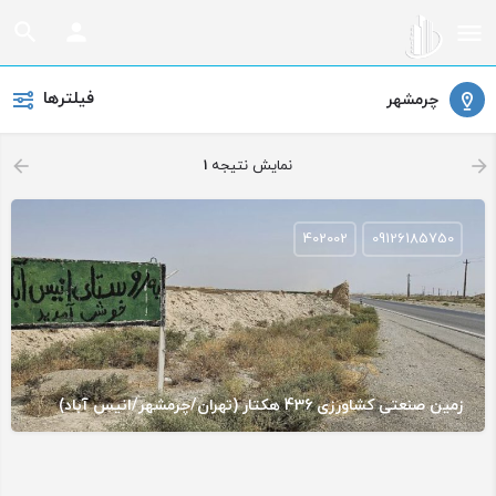
فیلترها
چرمشهر
نمایش نتیجه
1
402002
09126185750
زمین صنعتی کشاورزی 436 هکتار (تهران/چرمشهر/انیس آباد)