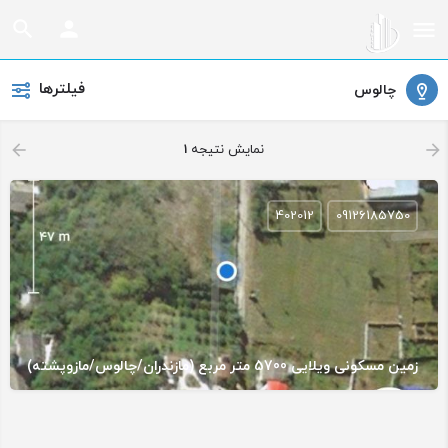
فیلترها
چالوس
نمایش نتیجه
1
402012
09126185750
زمین مسکونی ویلایی 5700 متر مربع (مازندران/چالوس/مازوپشته)