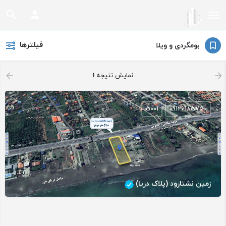
فیلترها
بومگردی و ویلا
نمایش نتیجه
1
5001
09126185750
زمین نشتارود (پلاک دریا)